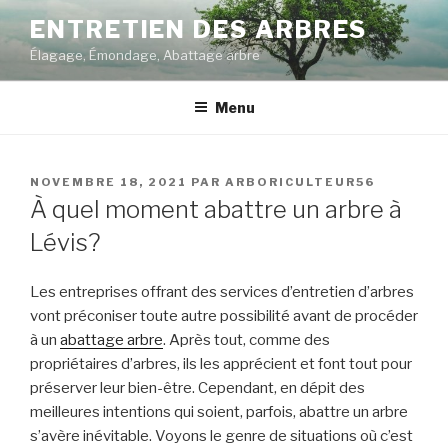
Aller
ENTRETIEN DES ARBRES
au
Élagage, Émondage, Abattage arbre
contenu
principal
Menu
PUBLIÉ
NOVEMBRE 18, 2021
PAR
ARBORICULTEUR56
LE
À quel moment abattre un arbre à
Lévis?
Les entreprises offrant des services d’entretien d’arbres
vont préconiser toute autre possibilité avant de procéder
à un
abattage arbre
. Après tout, comme des
propriétaires d’arbres, ils les apprécient et font tout pour
préserver leur bien-être. Cependant, en dépit des
meilleures intentions qui soient, parfois, abattre un arbre
s’avère inévitable. Voyons le genre de situations où c’est