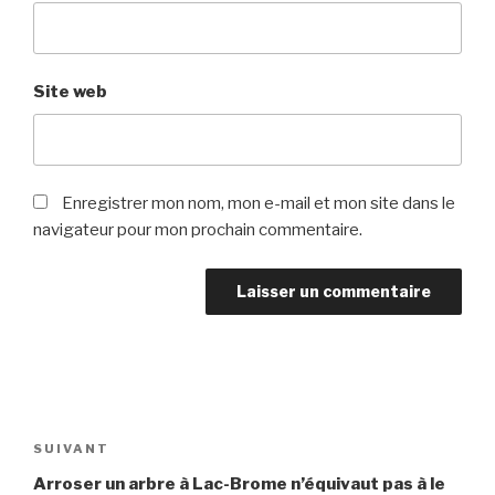
Site web
Enregistrer mon nom, mon e-mail et mon site dans le
navigateur pour mon prochain commentaire.
Navigation
de
Article
SUIVANT
l’article
suivant
Arroser un arbre à Lac-Brome n’équivaut pas à le